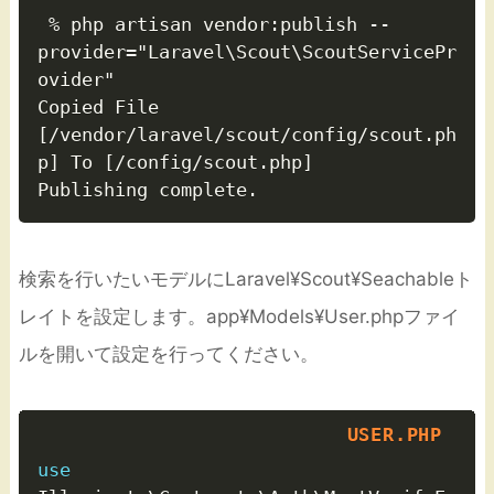
 % php artisan vendor:publish --
provider="Laravel\Scout\ScoutServicePr
ovider"

Copied File 
[/vendor/laravel/scout/config/scout.ph
p] To [/config/scout.php]

検索を行いたいモデルにLaravel¥Scout¥Seachableト
レイトを設定します。app¥Models¥User.phpファイ
ルを開いて設定を行ってください。
use