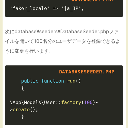
次にdatabase¥seeders¥DatabaseSeeder.phpファ
イルを開いて100名分のユーザデータを登録できるよ
うに変更を行います。
public
function
run
(
)
{
\
App
\
Models
\
User
:
:
factory
(
100
)
-
>
create
(
)
;
}