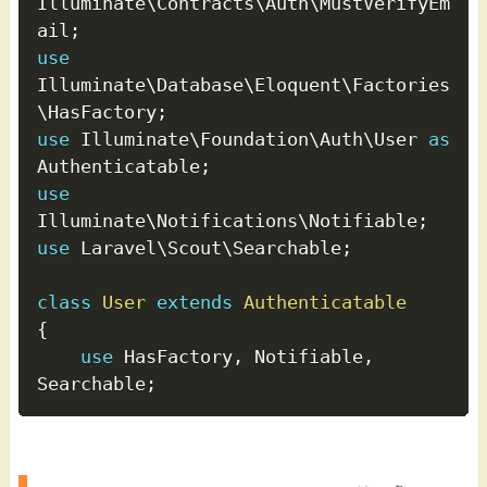
Illuminate
\
Contracts
\
Auth
\
MustVerifyEm
ail
;
use
Illuminate
\
Database
\
Eloquent
\
Factories
\
HasFactory
;
use
Illuminate
\
Foundation
\
Auth
\
User
as
Authenticatable
;
use
Illuminate
\
Notifications
\
Notifiable
;
use
Laravel
\
Scout
\
Searchable
;
class
User
extends
Authenticatable
{
use
HasFactory
,
 Notifiable
,
Searchable
;